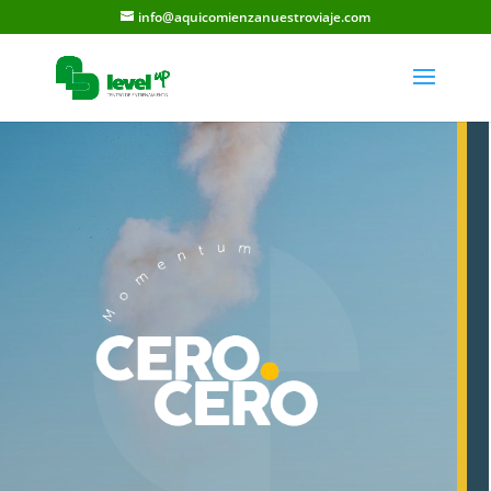
info@aquicomienzanuestroviaje.com